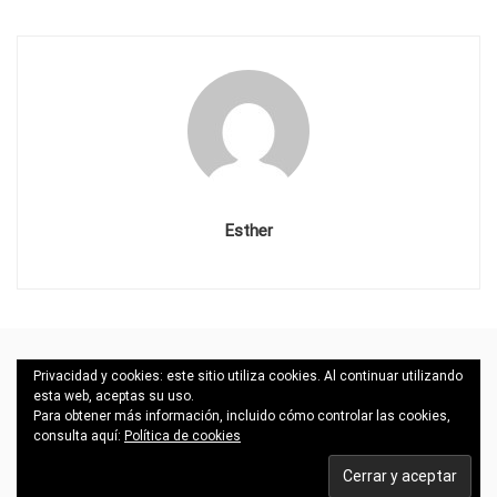
Esther
Todos los derechos reservados. Copyrigth
Privacidad y cookies: este sitio utiliza cookies. Al continuar utilizando
esta web, aceptas su uso.
@transformandonos.com-Cristina Antoñanzas- Diseño
Para obtener más información, incluido cómo controlar las cookies,
consulta aquí:
Política de cookies
web @porladiosa.com
Política de privacidad
Aviso legal